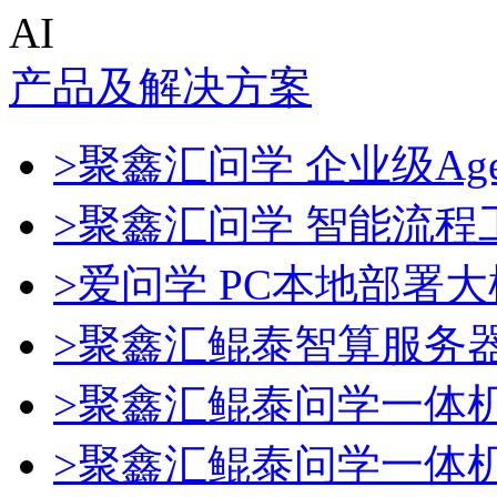
AI
产品及解决方案
>聚鑫汇问学 企业级Age
>聚鑫汇问学 智能流程
>爱问学 PC本地部署
>聚鑫汇鲲泰智算服务
>聚鑫汇鲲泰问学一体
>聚鑫汇鲲泰问学一体机De