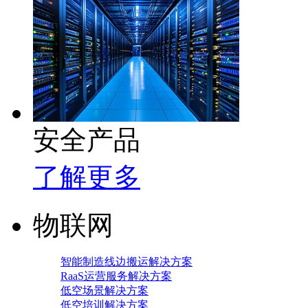
安全产品
了解更多
物联网
智能制造线边搬运解决方案
RaaS运营服务解决方案
低空场景解决方案
低空培训解决方案