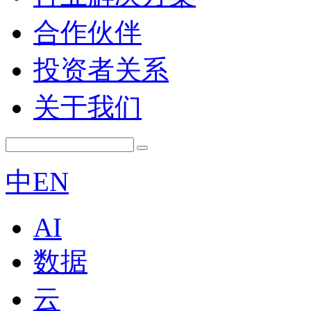
合作伙伴
投资者关系
关于我们
中
EN
AI
数据
云