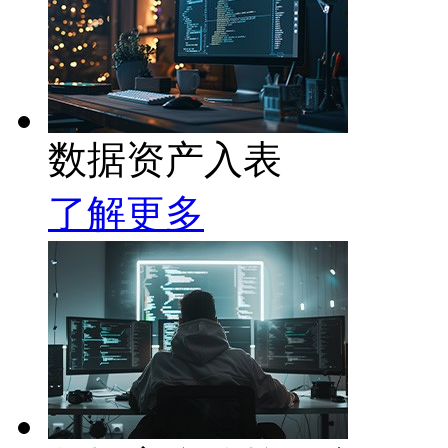
数据资产入表
了解更多