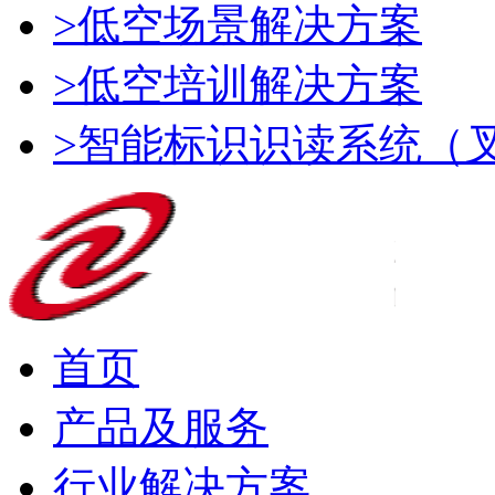
>低空场景解决方案
>低空培训解决方案
>智能标识识读系统（
首页
产品及服务
行业解决方案