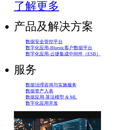
了解更多
产品及解决方案
数据安全管控平台
数字化应用-Bluenic客户数据平台
数字化应用-云捷集成中间件（ESB）
服务
数据治理咨询与实施服务
数据资产入表
数据应用-算法模型 & ML
数字化应用开发