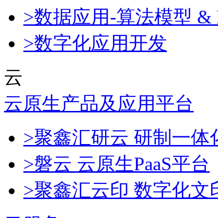
>数据应用-算法模型 & 
>数字化应用开发
云
云原生产品及应用平台
>聚鑫汇研云 研制一
>磐云 云原生PaaS平台
>聚鑫汇云印 数字化文