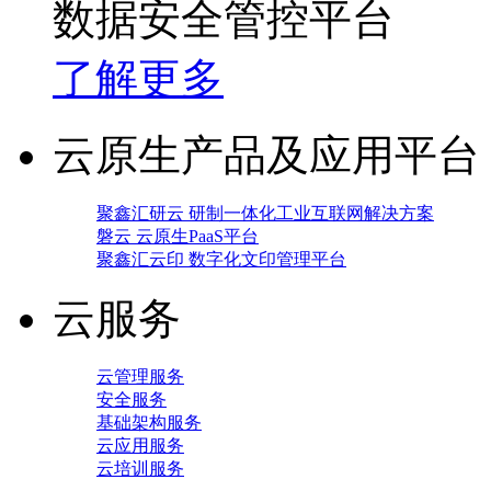
数据安全管控平台
了解更多
云原生产品及应用平台
聚鑫汇研云 研制一体化工业互联网解决方案
磐云 云原生PaaS平台
聚鑫汇云印 数字化文印管理平台
云服务
云管理服务
安全服务
基础架构服务
云应用服务
云培训服务