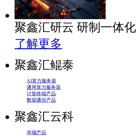
聚鑫汇研云 研制一体
了解更多
聚鑫汇鲲泰
AI算力服务器
通用算力服务器
计算终端产品
数据通信产品
聚鑫汇云科
存储产品