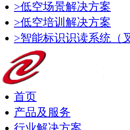
>低空场景解决方案
>低空培训解决方案
>智能标识识读系统（
首页
产品及服务
行业解决方案