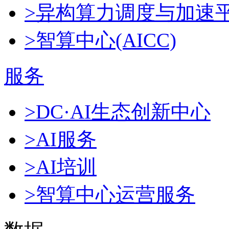
>异构算力调度与加速
>智算中心(AICC)
服务
>DC·AI生态创新中心
>AI服务
>AI培训
>智算中心运营服务