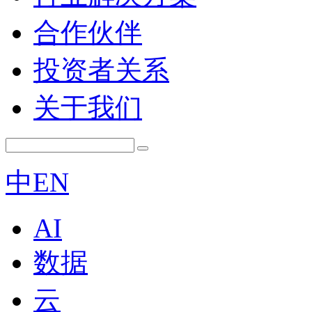
合作伙伴
投资者关系
关于我们
中
EN
AI
数据
云