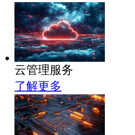
云管理服务
了解更多