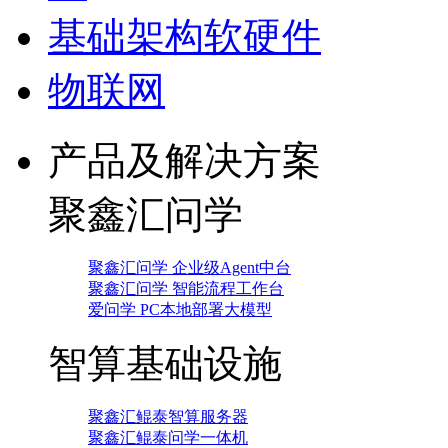
基础架构软硬件
物联网
产品及解决方案
聚鑫汇问学
聚鑫汇问学 企业级Agent中台
聚鑫汇问学 智能流程工作台
爱问学 PC本地部署大模型
智算基础设施
聚鑫汇鲲泰智算服务器
聚鑫汇鲲泰问学一体机