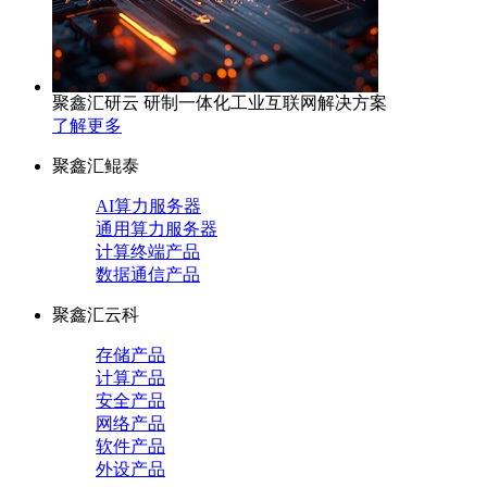
聚鑫汇研云 研制一体化工业互联网解决方案
了解更多
聚鑫汇鲲泰
AI算力服务器
通用算力服务器
计算终端产品
数据通信产品
聚鑫汇云科
存储产品
计算产品
安全产品
网络产品
软件产品
外设产品