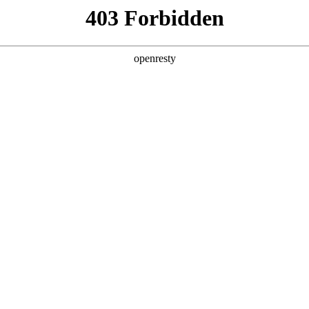
产品及服务
行业解决方案
合作伙伴
投资者关系
，深入解读AI技术在企业管理的应用
2025 / 06 / 25
赴榆林市吴堡县辛庄课堂开展“三进一带”培训学习活动。聚鑫汇数码董事长
程，为学员们深入解读AI技术在企业管理中的应用场景与发展趋势